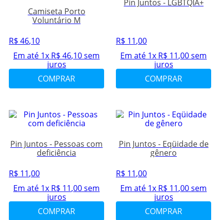
Pin Juntos - LGBTQIA+
Camiseta Porto
Voluntário M
R$
46
,
10
R$
11
,
00
Em até
1
x
R$
46
,
10
sem
Em até
1
x
R$
11
,
00
sem
juros
juros
COMPRAR
COMPRAR
Pin Juntos - Pessoas com
Pin Juntos - Eqüidade de
deficiência
gênero
R$
11
,
00
R$
11
,
00
Em até
1
x
R$
11
,
00
sem
Em até
1
x
R$
11
,
00
sem
juros
juros
COMPRAR
COMPRAR