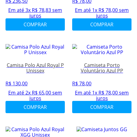
R$
236
,
50
R$
78
,
00
Em até
3
x
R$
78
,
83
sem
Em até
1
x
R$
78
,
00
sem
juros
juros
COMPRAR
COMPRAR
Camisa Polo Azul Royal P
Camiseta Porto
Unissex
Voluntário Azul PP
R$
130
,
00
R$
78
,
00
Em até
2
x
R$
65
,
00
sem
Em até
1
x
R$
78
,
00
sem
juros
juros
COMPRAR
COMPRAR