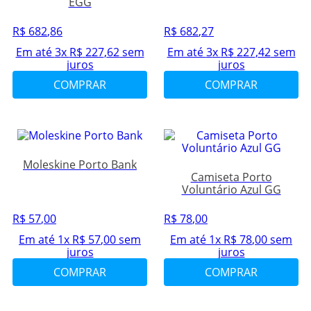
EGG
R$
682
,
86
R$
682
,
27
Em até
3
x
R$
227
,
62
sem
Em até
3
x
R$
227
,
42
sem
juros
juros
COMPRAR
COMPRAR
Moleskine Porto Bank
Camiseta Porto
Voluntário Azul GG
R$
57
,
00
R$
78
,
00
Em até
1
x
R$
57
,
00
sem
Em até
1
x
R$
78
,
00
sem
juros
juros
COMPRAR
COMPRAR