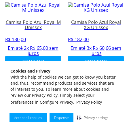
Camisa Polo Azul Royal M
Camisa Polo Azul Royal
Unissex
XG Unissex
R$
130
,
00
R$
182
,
00
Em até
2
x
R$
65
,
00
sem
Em até
3
x
R$
60
,
66
sem
juros
juros
COMPRAR
COMPRAR
Cookies and Privacy
With the help of cookies we can get to know you better
Veja Tambem
+
and, thus, recommend products and services that are
Duvidas
+
of interest to you. To learn more about cookies and
Minha Conta
Atendimento
+
review our Privacy Policy, simply select your
Política de Pagamento
preferences in Configure Privacy.
Privacy Policy
09:00h ás 18:00h
Meus Pedidos
Política de Frete
Accept all cookies
Dispense
Privacy settings
(11)2393-5140