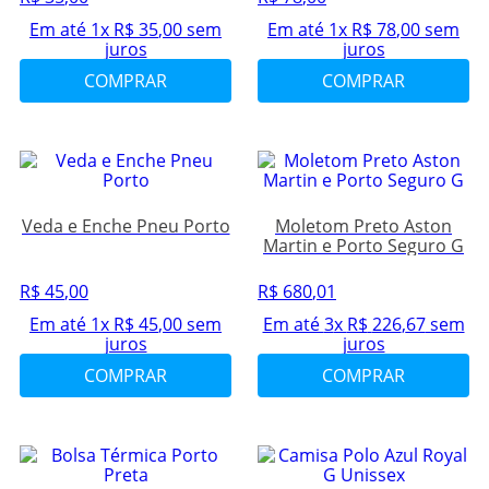
Em até
1
x
R$
35
,
00
sem
Em até
1
x
R$
78
,
00
sem
juros
juros
COMPRAR
COMPRAR
Veda e Enche Pneu Porto
Moletom Preto Aston
Martin e Porto Seguro G
R$
45
,
00
R$
680
,
01
Em até
1
x
R$
45
,
00
sem
Em até
3
x
R$
226
,
67
sem
juros
juros
COMPRAR
COMPRAR