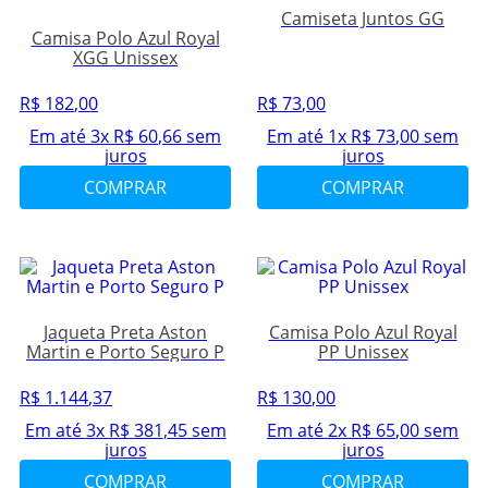
Camiseta Juntos GG
Camisa Polo Azul Royal
XGG Unissex
R$
182
,
00
R$
73
,
00
Em até
3
x
R$
60
,
66
sem
Em até
1
x
R$
73
,
00
sem
juros
juros
COMPRAR
COMPRAR
Jaqueta Preta Aston
Camisa Polo Azul Royal
Martin e Porto Seguro P
PP Unissex
R$
1
.
144
,
37
R$
130
,
00
Em até
3
x
R$
381
,
45
sem
Em até
2
x
R$
65
,
00
sem
juros
juros
COMPRAR
COMPRAR