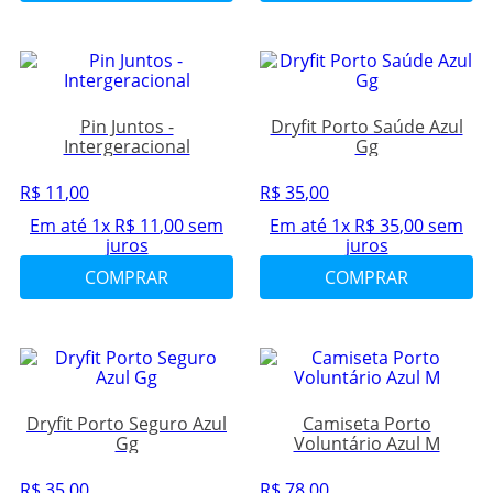
Pin Juntos -
Dryfit Porto Saúde Azul
Intergeracional
Gg
R$
11
,
00
R$
35
,
00
Em até
1
x
R$
11
,
00
sem
Em até
1
x
R$
35
,
00
sem
juros
juros
COMPRAR
COMPRAR
Dryfit Porto Seguro Azul
Camiseta Porto
Gg
Voluntário Azul M
R$
35
,
00
R$
78
,
00