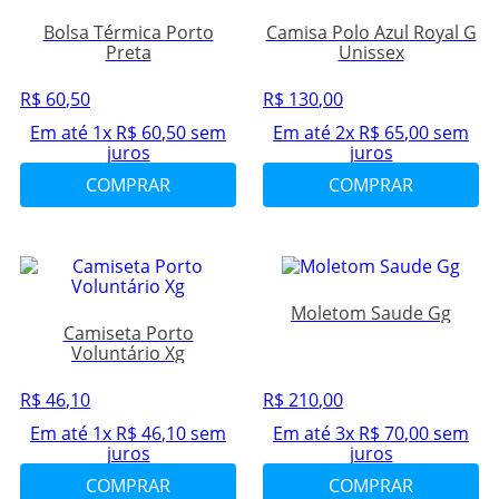
Bolsa Térmica Porto
Camisa Polo Azul Royal G
Preta
Unissex
R$
60
,
50
R$
130
,
00
Em até
1
x
R$
60
,
50
sem
Em até
2
x
R$
65
,
00
sem
juros
juros
COMPRAR
COMPRAR
Moletom Saude Gg
Camiseta Porto
Voluntário Xg
R$
46
,
10
R$
210
,
00
Em até
1
x
R$
46
,
10
sem
Em até
3
x
R$
70
,
00
sem
juros
juros
COMPRAR
COMPRAR